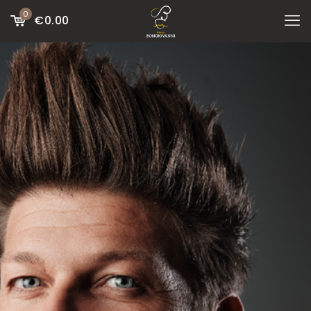
0
€
0.00