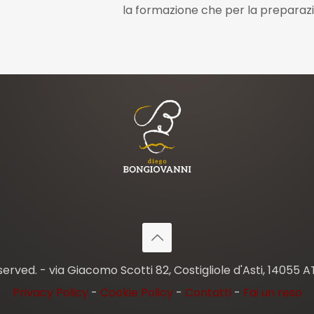
la formazione che per la preparazi
erved. - via Giacomo Scotti 82, Costigliole d'Asti, 14055 A
Privacy Policy
-
Cookie Policy
-
Contatti
-
Fai un reso