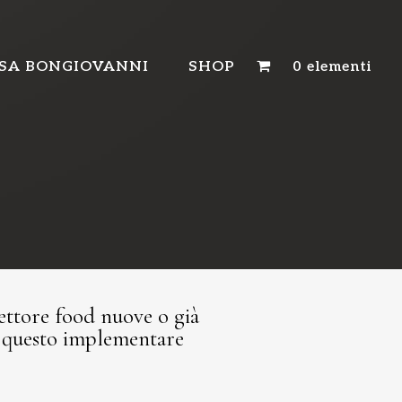
SA BONGIOVANNI
SHOP
0 elementi
settore food nuove o già
er questo implementare