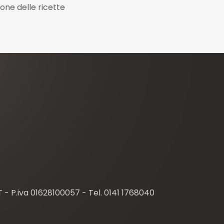
one delle ricette
T - P.iva 01628100057 - Tel. 0141 1768040