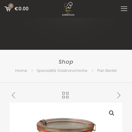
0
€
0.00
Shop
Home
Specialità Gastronomiche
Pan Berlet