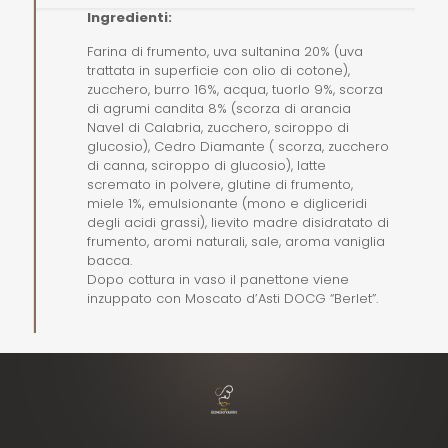
Ingredienti:
Farina di frumento, uva sultanina 20% (uva
trattata in superficie con olio di cotone),
zucchero, burro 16%, acqua, tuorlo 9%, scorza
di agrumi candita 8% (scorza di arancia
Navel di Calabria, zucchero, sciroppo di
glucosio), Cedro Diamante ( scorza, zucchero
di canna, sciroppo di glucosio), latte
scremato in polvere, glutine di frumento,
miele 1%, emulsionante (mono e digliceridi
degli acidi grassi), lievito madre disidratato di
frumento, aromi naturali, sale, aroma vaniglia
bacca.
Dopo cottura in vaso il panettone viene
inzuppato con Moscato d’Asti DOCG “Berlet”.