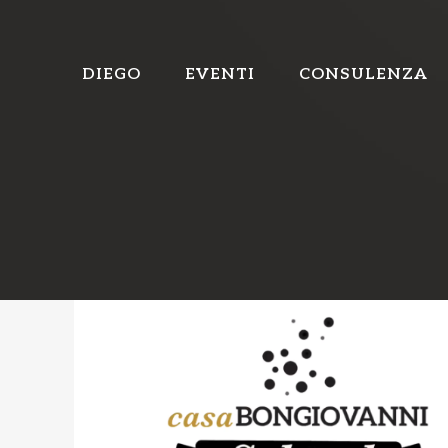
DIEGO
EVENTI
CONSULENZA