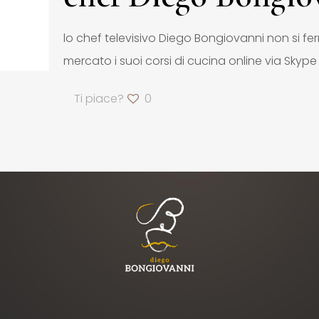
lo chef televisivo Diego Bongiovanni non si fe
mercato i suoi corsi di cucina online via Skyp
Ti piace?
0